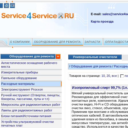
E-mail:
sales@service4se
Карта проезда
Оборудование для ремонта
Универсальные очистители
Антистатическое оснащение рабочего
/
Оборудование для ремонта
/
Расходн
места
Измерительные приборы
Товаров на странице:
10
,
20
,
все
|
по
Паяльное оборудование
Расходные материалы
Изопропиловый спирт 99,7% (1л.
Электроинструмент Proxxon
Мягкий универсальный очиститель ши
Ручной инструмент (Отвертки, пинцеты,
Рекомендован для эффективной очист
бокорезы, пассатижи, лупы и т.п)
контактных реле, компонентов. Идеал
очистки видео, Hi-Fi и CD оборудован
Микроскопы для радиомонтажных работ
очистки линз, стекол, объективов, хру
Лампы для радиомонтажных работ
Применим при монтаже и обслуживан
оптических кабелей. В автомобильно
Блоки питания/Источники питания
удаления влаги из бензобака, в омыв
Устройства ультразвуковой очистки
минусовых температурах, как антиоб
печатных плат
средство. Используется в качестве б