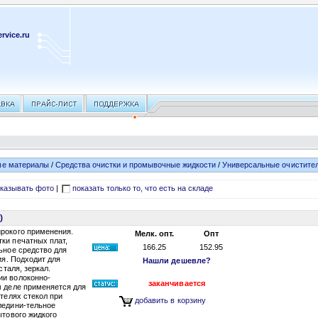
rvice.ru
ые материалы
/
Средства очистки и промывочные жидкости
/
Универсальные очистите
казывать фото
|
показать только то, что есть на складе
)
рокого применения.
Мелк. опт.
Опт
ки печатных плат,
166.25
152.95
ьное средство для
ия. Подходит для
Нашли дешевле?
сталя, зеркал.
ии волоконно-
заканчивается
м деле применяется для
ателях стекол при
добавить в корзину
ледини-тельное
ытового жидкого