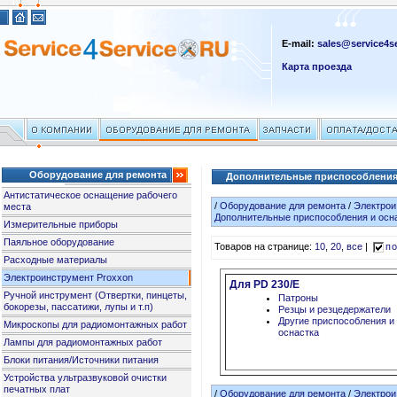
E-mail:
sales@service4se
Карта проезда
Оборудование для ремонта
Дополнительные приспособления 
Антистатическое оснащение рабочего
/
Оборудование для ремонта
/
Электрои
места
Дополнительные приспособления и осн
Измерительные приборы
Паяльное оборудование
Товаров на странице:
10
,
20
,
все
|
по
Расходные материалы
Электроинструмент Proxxon
Для PD 230/E
Ручной инструмент (Отвертки, пинцеты,
Патроны
бокорезы, пассатижи, лупы и т.п)
Резцы и резцедержатели
Другие приспособления и
Микроскопы для радиомонтажных работ
оснастка
Лампы для радиомонтажных работ
Блоки питания/Источники питания
Устройства ультразвуковой очистки
печатных плат
/
Оборудование для ремонта
/
Электрои