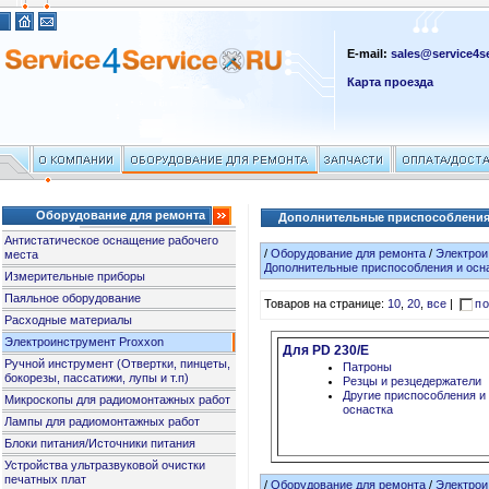
E-mail:
sales@service4se
Карта проезда
Оборудование для ремонта
Дополнительные приспособления 
Антистатическое оснащение рабочего
/
Оборудование для ремонта
/
Электрои
места
Дополнительные приспособления и осн
Измерительные приборы
Паяльное оборудование
Товаров на странице:
10
,
20
,
все
|
по
Расходные материалы
Электроинструмент Proxxon
Для PD 230/E
Ручной инструмент (Отвертки, пинцеты,
Патроны
бокорезы, пассатижи, лупы и т.п)
Резцы и резцедержатели
Другие приспособления и
Микроскопы для радиомонтажных работ
оснастка
Лампы для радиомонтажных работ
Блоки питания/Источники питания
Устройства ультразвуковой очистки
печатных плат
/
Оборудование для ремонта
/
Электрои