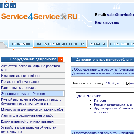
E-mail:
sales@service4se
Карта проезда
Оборудование для ремонта
Дополнительные приспособления 
Антистатическое оснащение рабочего
/
Оборудование для ремонта
/
Электрои
места
Дополнительные приспособления и осн
Измерительные приборы
Паяльное оборудование
Товаров на странице:
10
,
20
,
все
|
по
Расходные материалы
Электроинструмент Proxxon
Для PD 230/E
Ручной инструмент (Отвертки, пинцеты,
Патроны
бокорезы, пассатижи, лупы и т.п)
Резцы и резцедержатели
Другие приспособления и
Микроскопы для радиомонтажных работ
оснастка
Лампы для радиомонтажных работ
Блоки питания/Источники питания
Устройства ультразвуковой очистки
печатных плат
/
Оборудование для ремонта
/
Электрои