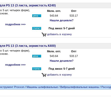
я PS 13 (3 листа, зернистость К240)
по 5 шт. четырех форм),
Мелк. опт.
Опт
снове.
543.64
533.17
Нашли дешевле?
подробнее >>>
Под заказ: 5-7 дней
добавить в корзину
я PS 13 (3 листа, зернистость К400)
по 5 шт. четырех форм),
Мелк. опт.
Опт
снове.
543.64
533.17
Нашли дешевле?
подробнее >>>
Под заказ: 5-7 дней
добавить в корзину
нструмент Proxxon
/
Машины шлифовальные
/
Виброшлифовальные машины
/
Расход