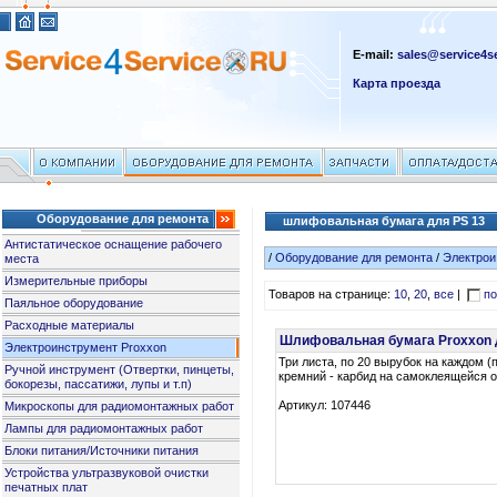
E-mail:
sales@service4se
Карта проезда
Оборудование для ремонта
шлифовальная бумага для PS 13
Антистатическое оснащение рабочего
/
Оборудование для ремонта
/
Электрои
места
Измерительные приборы
Товаров на странице:
10
,
20
,
все
|
по
Паяльное оборудование
Расходные материалы
Шлифовальная бумага Proxxon дл
Электроинструмент Proxxon
Три листа, по 20 вырубок на каждом (
Ручной инструмент (Отвертки, пинцеты,
кремний - карбид на самоклеящейся о
бокорезы, пассатижи, лупы и т.п)
Артикул: 107446
Микроскопы для радиомонтажных работ
Лампы для радиомонтажных работ
Блоки питания/Источники питания
Устройства ультразвуковой очистки
печатных плат