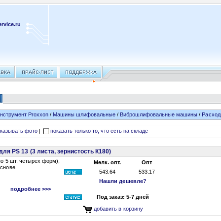
rvice.ru
нструмент Proxxon
/
Машины шлифовальные
/
Виброшлифовальные машины
/
Расход
казывать фото
|
показать только то, что есть на складе
я PS 13 (3 листа, зернистость К180)
по 5 шт. четырех форм),
Мелк. опт.
Опт
снове.
543.64
533.17
Нашли дешевле?
подробнее >>>
Под заказ: 5-7 дней
добавить в корзину