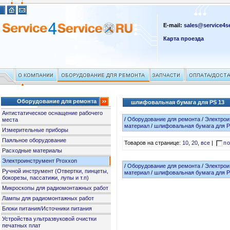
E-mail:
sales@service4se
Карта проезда
Оборудование для ремонта
шлифовальная бумага для PS 13
Антистатическое оснащение рабочего
/
Оборудование для ремонта
/
Электрои
места
материал
/
шлифовальная бумага для P
Измерительные приборы
Паяльное оборудование
Товаров на странице:
10
,
20
,
все
|
по
Расходные материалы
Электроинструмент Proxxon
/
Оборудование для ремонта
/
Электрои
Ручной инструмент (Отвертки, пинцеты,
материал
/
шлифовальная бумага для P
бокорезы, пассатижи, лупы и т.п)
Микроскопы для радиомонтажных работ
Лампы для радиомонтажных работ
Блоки питания/Источники питания
Устройства ультразвуковой очистки
печатных плат