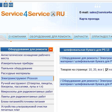
E-mail:
sales@service4se
Карта проезда
Оборудование для ремонта
шлифовальная бумага для PS 13
Антистатическое оснащение рабочего
/
Оборудование для ремонта
/
Электрои
места
материал
/
шлифовальная бумага для P
Измерительные приборы
Паяльное оборудование
Товаров на странице:
10
,
20
,
все
|
по
Расходные материалы
Электроинструмент Proxxon
/
Оборудование для ремонта
/
Электрои
Ручной инструмент (Отвертки, пинцеты,
материал
/
шлифовальная бумага для P
бокорезы, пассатижи, лупы и т.п)
Микроскопы для радиомонтажных работ
Лампы для радиомонтажных работ
Блоки питания/Источники питания
Устройства ультразвуковой очистки
печатных плат