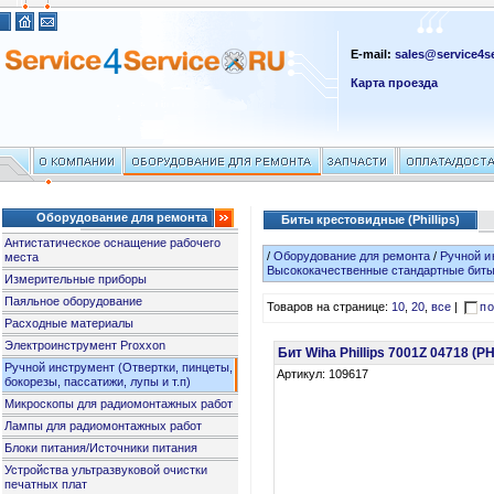
E-mail:
sales@service4se
Карта проезда
Оборудование для ремонта
Биты крестовидные (Phillips)
Антистатическое оснащение рабочего
/
Оборудование для ремонта
/
Ручной и
места
Высококачественные стандартные бит
Измерительные приборы
Паяльное оборудование
Товаров на странице:
10
,
20
,
все
|
по
Расходные материалы
Электроинструмент Proxxon
Бит Wiha Phillips 7001Z 04718 (
Ручной инструмент (Отвертки, пинцеты,
Артикул: 109617
бокорезы, пассатижи, лупы и т.п)
Микроскопы для радиомонтажных работ
Лампы для радиомонтажных работ
Блоки питания/Источники питания
Устройства ультразвуковой очистки
печатных плат