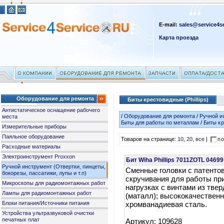
E-mail:
sales@service4se
Карта проезда
Оборудование для ремонта
Биты крестовидные (Phillips)
Антистатическое оснащение рабочего
/
Оборудование для ремонта
/
Ручной и
места
Биты для работы по металлам
/
Биты кр
Измерительные приборы
Паяльное оборудование
Товаров на странице:
10
,
20
,
все
|
по
Расходные материалы
Электроинструмент Proxxon
Бит Wiha Phillips 7011ZOTL 0469
Ручной инструмент (Отвертки, пинцеты,
Сменные головки с патенто
бокорезы, пассатижи, лупы и т.п)
скручивания для работы пр
Микроскопы для радиомонтажных работ
нагрузках с винтами из тве
Лампы для радиомонтажных работ
(маталл); высококачествен
Блоки питания/Источники питания
хромванадиевая сталь.
Устройства ультразвуковой очистки
печатных плат
Артикул: 109628