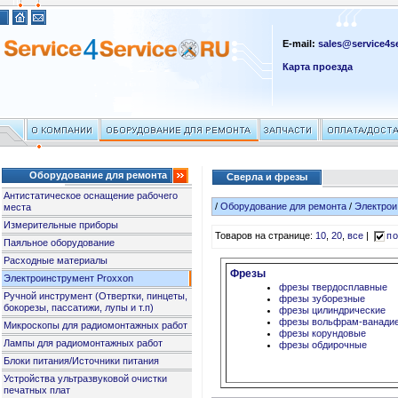
E-mail:
sales@service4se
Карта проезда
Оборудование для ремонта
Сверла и фрезы
Антистатическое оснащение рабочего
/
Оборудование для ремонта
/
Электрои
места
Измерительные приборы
Товаров на странице:
10
,
20
,
все
|
по
Паяльное оборудование
Расходные материалы
Фрезы
Электроинструмент Proxxon
фрезы твердосплавные
Ручной инструмент (Отвертки, пинцеты,
фрезы зуборезные
бокорезы, пассатижи, лупы и т.п)
фрезы цилиндрические
фрезы вольфрам-ванади
Микроскопы для радиомонтажных работ
фрезы корундовые
Лампы для радиомонтажных работ
фрезы обдирочные
Блоки питания/Источники питания
Устройства ультразвуковой очистки
печатных плат