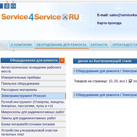
E-mail:
sales@service4se
Карта проезда
Оборудование для ремонта
диски из быстрорежущей стали
Антистатическое оснащение рабочего
/
Оборудование для ремонта
/
Электрои
места
Измерительные приборы
Товаров на странице:
10
,
20
,
все
|
по
Паяльное оборудование
Расходные материалы
/
Оборудование для ремонта
/
Электрои
Электроинструмент Proxxon
Ручной инструмент (Отвертки, пинцеты,
бокорезы, пассатижи, лупы и т.п)
Микроскопы для радиомонтажных работ
Лампы для радиомонтажных работ
Блоки питания/Источники питания
Устройства ультразвуковой очистки
печатных плат