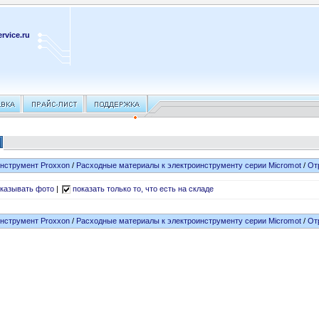
rvice.ru
нструмент Proxxon
/
Расходные материалы к электроинструменту серии Micromot
/
От
казывать фото
|
показать только то, что есть на складе
нструмент Proxxon
/
Расходные материалы к электроинструменту серии Micromot
/
От