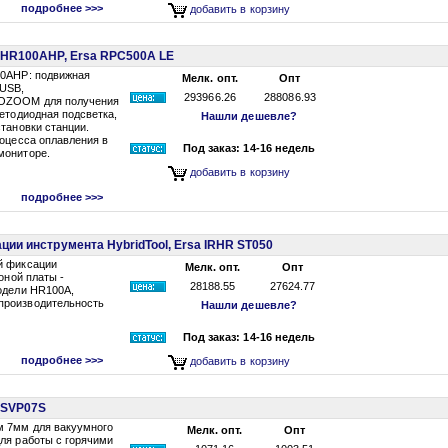
подробнее >>>
добавить в корзину
 HR100AHP, Ersa RPC500A LE
00AHP: подвижная
Мелк. опт.
Опт
 USB,
293966.26
288086.93
ROZOOM для получения
етодиодная подсветка,
Нашли дешевле?
тановки станции.
роцесса оплавления в
Под заказ: 14-16 недель
мониторе.
добавить в корзину
подробнее >>>
ии инструмента HybridTool, Ersa IRHR ST050
й фиксации
Мелк. опт.
Опт
оной платы -
28188.55
27624.77
одели HR100A,
производительность
Нашли дешевле?
Под заказ: 14-16 недель
подробнее >>>
добавить в корзину
 SVP07S
м 7мм для вакуумного
Мелк. опт.
Опт
ля работы с горячими