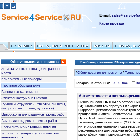
E-mail:
sales@service4se
Карта проезда
Оборудование для ремонта
Комбинированные ИК-термовозду
Антистатическое оснащение рабочего
/
Оборудование для ремонта
/
Паяльное
места
Измерительные приборы
Товаров на странице:
10
,
20
,
все
|
по
Паяльное оборудование
Расходные материалы
Антистатическая паяльно-ремон
Электроинструмент Proxxon
Основной блок HR100A со встроенны
Ручной инструмент (Отвертки, пинцеты,
Вт): индикация температуры и скорос
бокорезы, пассатижи, лупы и т.п)
цифровая, регулировка параметров 
вращаемой кнопкой-навигатором. Па
Микроскопы для радиомонтажных работ
HybridTool с комбинированным инфра
Лампы для радиомонтажных работ
термовоздушным нагревом (200 Вт), 
интегрирована лазерная подсветка ра
Блоки питания/Источники питания
рекомендована для ремонта небольши
Устройства ультразвуковой очистки
малогабаритными микросхемами BGA
печатных плат