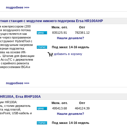
подробнее >>>
тная станция с модулем нижнего подогрева Ersa HR100AHP
м компрессором (200
Мелк. опт.
Опт
ти воздушного потока
835125.91
782381.12
существляется как
 и через программное
Нашли дешевле?
струмент HybridTool с
овоздушным нагревом
Под заказ: 14-16 недель
зерная подсветка
ева на основе ИК-
добавить в корзину
ь. Штатив для фиксации
р AccuTC с держателем
я серийного ремонта
микросхемами BGA и
подробнее >>>
 HR100A, Ersa IRHP100A
ции HR100A:
Мелк. опт.
Опт
ь, столик-держатель
495413.68
464124.39
та над платой,
xPoint, USB-кабель и
Нашли дешевле?
Под заказ: 14-16 недель