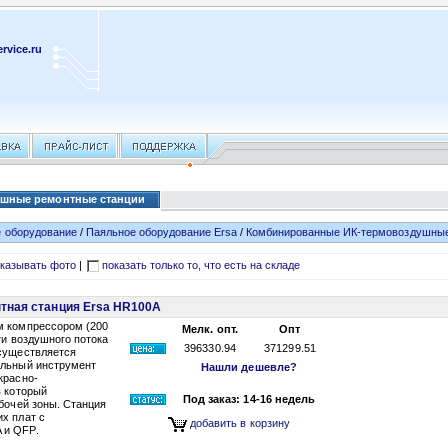
rvice.ru
шные ремонтные станции
 оборудование
/
Паяльное оборудование Ersa
/
Комбинированные ИК-термовоздушные
казывать фото
|
показать только то, что есть на складе
тная станция Ersa HR100A
м компрессором (200
Мелк. опт.
Опт
ти воздушного потока
396330.94
371299.51
осуществляется
яльный инструмент
Нашли дешевле?
красно-
в который
Под заказ: 14-16 недель
бочей зоны. Станция
х плат с
добавить в корзину
 и QFP.