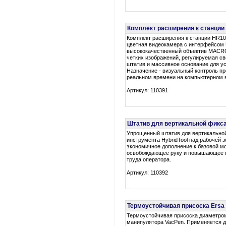
Комплект расширения к станции
Комплект расширения к станции HR1
цветная видеокамера с интерфейсом
высококачественный объектив MAC
четких изображений, регулируемая св
штатив и массивное основание для ус
Назначение - визуальный контроль п
реальном времени на компьютерном 
Артикул: 110391
Штатив для вертикальной фиксац
Упрощенный штатив для вертикально
инструмента HybridTool над рабочей з
экономичное дополнение к базовой м
освобождающее руку и повышающее 
труда оператора.
Артикул: 110392
Термоустойчивая присоска Ersa
Термоустойчивая присоска диаметро
манипулятора VacPen. Применяется д