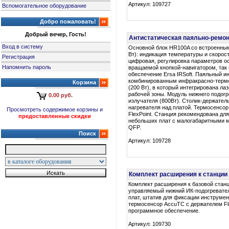
Артикул: 109727
Вспомогательное оборудование
Добро пожаловать!
Добрый вечер, Гость!
Антистатическая паяльно-ремон
Вход в систему
Основной блок HR100A со встроенны
Вт): индикация температуры и скорос
Регистрация
цифровая, регулировка параметров о
Напомнить пароль
вращаемой кнопкой-навигатором, так
обеспечение Ersa IRSoft. Паяльный ин
комбинированным инфракрасно-терм
Корзина
(200 Вт), в который интегрирована ла
рабочей зоны. Модуль нижнего подогр
0.00 руб.
излучателя (800Вт). Столик-держател
нагревателя над платой. Термосенсо
Просмотреть содержимое корзины и
FlexPoint. Станция рекомендована дл
предоставленные скидки
небольших плат с малогабаритными 
QFP.
Поиск
Артикул: 109728
Комплект расширения к станции
Комплект расширения к базовой стан
управляемый нижний ИК-подогревател
плат, штатив для фиксации инструмен
термосенсор AccuTC с держателем Fle
программное обеспечение.
Артикул: 109730