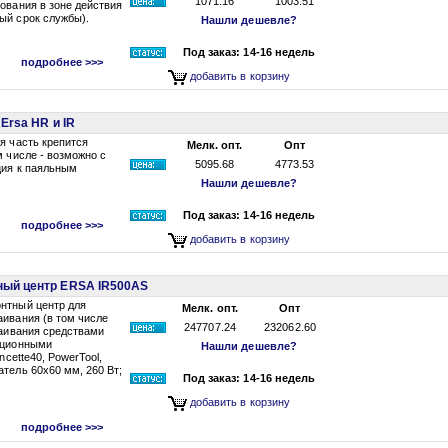
1071.16
1003.51
ования в зоне действия
ый срок службы).
Нашли дешевле?
Под заказ: 14-16 недель
подробнее >>>
добавить в корзину
Ersa HR и IR
я часть крепится
Мелк. опт.
Опт
м числе - возможно с
5095.68
4773.53
ция к паяльным
Нашли дешевле?
Под заказ: 14-16 недель
подробнее >>>
добавить в корзину
ный центр ERSA IR500AS
нтный центр для
Мелк. опт.
Опт
аивания (в том числе
247707.24
232062.60
паивания средствами
пционными
Нашли дешевле?
ncette40, PowerTool,
тель 60x60 мм, 260 Вт;
Под заказ: 14-16 недель
добавить в корзину
подробнее >>>