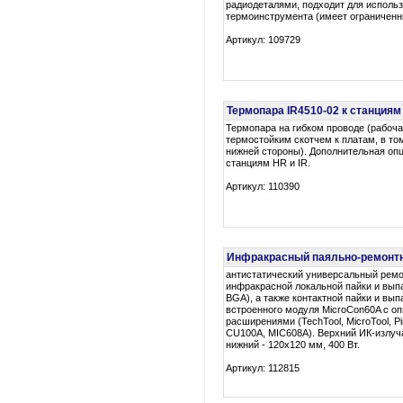
радиодеталями, подходит для использ
термоинструмента (имеет ограниченн
Артикул: 109729
Термопара IR4510-02 к станциям 
Термопара на гибком проводе (рабоча
термостойким скотчем к платам, в то
нижней стороны). Дополнительная оп
станциям HR и IR.
Артикул: 110390
Инфракрасный паяльно-ремонт
антистатический универсальный ремо
инфракрасной локальной пайки и вып
BGA), а также контактной пайки и вы
встроенного модуля MicroCon60A с о
расширениями (TechTool, MicroTool, Pi
CU100A, MIC608A). Верхний ИК-излуча
нижний - 120x120 мм, 400 Вт.
Артикул: 112815