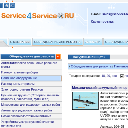
E-mail:
sales@service4se
Карта проезда
Оборудование для ремонта
Вакуумные пинцеты
Антистатическое оснащение рабочего
/
Оборудование для ремонта
/
Паяльное
места
Измерительные приборы
Товаров на странице:
10
,
20
,
все
|
по
Паяльное оборудование
Расходные материалы
Механический вакуумный пинце
Электроинструмент Proxxon
Антистатический 
Ручной инструмент (Отвертки, пинцеты,
пинцет "Вампир" м
бокорезы, пассатижи, лупы и т.п)
извлечения и укл
из россыпи. В комп
Микроскопы для радиомонтажных работ
(прямая (UV840) и
Лампы для радиомонтажных работ
град.), набор анти
UV300 трех диамет
Блоки питания/Источники питания
ампула с каплей л
Устройства ультразвуковой очистки
печатных плат
Артикул: 104495