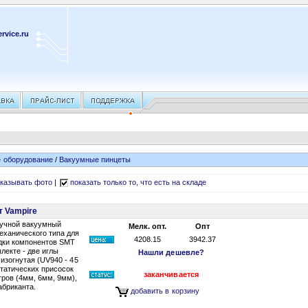
rvice.ru
 оборудование
/
Вакуумные пинцеты
казывать фото
|
показать только то, что есть на складе
т Vampire
ручной вакуумный
Мелк. опт.
Опт
еханического типа для
4208.15
3942.37
адки компонентов SMT
лекте - две иглы
Нашли дешевле?
 изогнутая (UV940 - 45
статических присосок
заканчивается
ров (4мм, 6мм, 9мм),
абриканта.
добавить в корзину