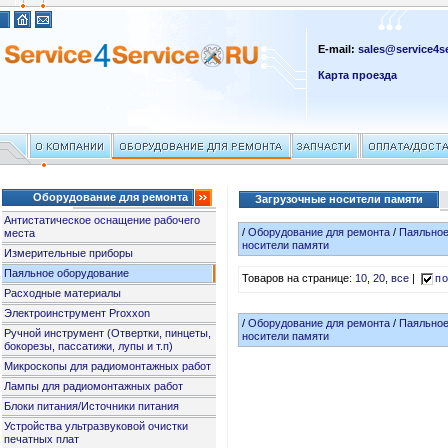
E-mail:
sales@service4se
Карта проезда
Оборудование для ремонта
Загрузочные носители памяти
Антистатическое оснащение рабочего
/
Оборудование для ремонта
/
Паяльное
места
носители памяти
Измерительные приборы
Паяльное оборудование
Товаров на странице:
10
,
20
,
все
|
по
Расходные материалы
Электроинструмент Proxxon
/
Оборудование для ремонта
/
Паяльное
Ручной инструмент (Отвертки, пинцеты,
носители памяти
бокорезы, пассатижи, лупы и т.п)
Микроскопы для радиомонтажных работ
Лампы для радиомонтажных работ
Блоки питания/Источники питания
Устройства ультразвуковой очистки
печатных плат