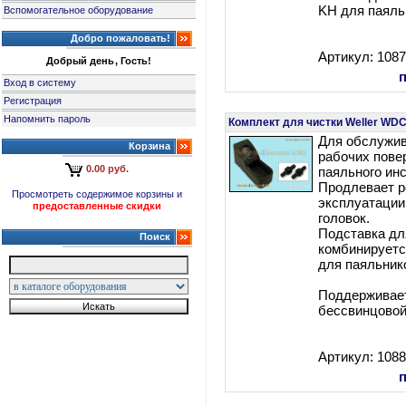
KH для паяльн
Вспомогательное оборудование
Добро пожаловать!
Артикул: 108
Добрый день, Гость!
Вход в систему
Регистрация
Напомнить пароль
Комплект для чистки Weller WDC
Для обслужив
Корзина
рабочих пове
0.00 руб.
паяльного ин
Продлевает р
Просмотреть содержимое корзины и
эксплуатации
предоставленные скидки
головок.
Подставка дл
Поиск
комбинируетс
для паяльнико
Поддерживает
бессвинцовой 
Артикул: 108