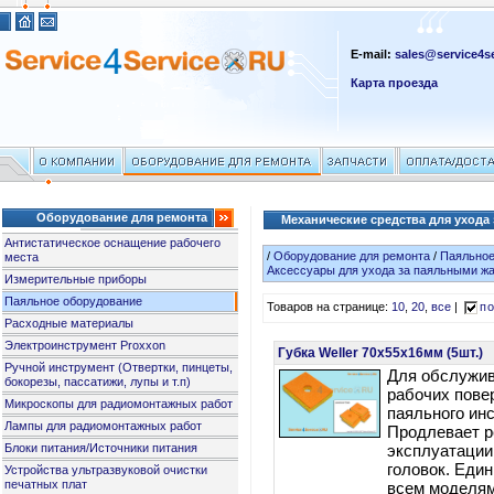
E-mail:
sales@service4se
Карта проезда
Оборудование для ремонта
Механические средства для ухода
Антистатическое оснащение рабочего
/
Оборудование для ремонта
/
Паяльное
места
Аксессуары для ухода за паяльными ж
Измерительные приборы
Паяльное оборудование
Товаров на странице:
10
,
20
,
все
|
по
Расходные материалы
Электроинструмент Proxxon
Губка Weller 70x55x16мм (5шт.)
Ручной инструмент (Отвертки, пинцеты,
Для обслужив
бокорезы, пассатижи, лупы и т.п)
рабочих пове
Микроскопы для радиомонтажных работ
паяльного ин
Лампы для радиомонтажных работ
Продлевает р
Блоки питания/Источники питания
эксплуатации
головок. Еди
Устройства ультразвуковой очистки
печатных плат
всем моделям