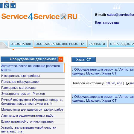
E-mail:
sales@service4se
Карта проезда
Оборудование для ремонта
Халат СТ
Антистатическое оснащение рабочего
/
Оборудование для ремонта
/
Антистат
места
одежда
/
Мужская
/
Халат СТ
Измерительные приборы
Паяльное оборудование
Товаров на странице:
10
,
20
,
все
|
по
Расходные материалы
Электроинструмент Proxxon
/
Оборудование для ремонта
/
Антистат
Ручной инструмент (Отвертки, пинцеты,
одежда
/
Мужская
/
Халат СТ
бокорезы, пассатижи, лупы и т.п)
Микроскопы для радиомонтажных работ
Лампы для радиомонтажных работ
Блоки питания/Источники питания
Устройства ультразвуковой очистки
печатных плат