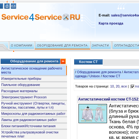
E-mail:
sales@service4se
Карта проезда
Оборудование для ремонта
Костюм СТ
Антистатическое оснащение рабочего
/
Оборудование для ремонта
/
Антистат
места
одежда
/
Unisex
/
Костюм СТ
Измерительные приборы
Паяльное оборудование
Товаров на странице:
10
,
20
,
все
|
по
Расходные материалы
Электроинструмент Proxxon
Антистатический костюм CT-1521
Ручной инструмент (Отвертки, пинцеты,
Антистатичес
бокорезы, пассатижи, лупы и т.п)
(блуза и брюк
Микроскопы для радиомонтажных работ
длинный рука
Лампы для радиомонтажных работ
Ткань белая 
Блоки питания/Источники питания
основа, 4% п
волокно); пло
Устройства ультразвуковой очистки
печатных плат
кв. м; время 