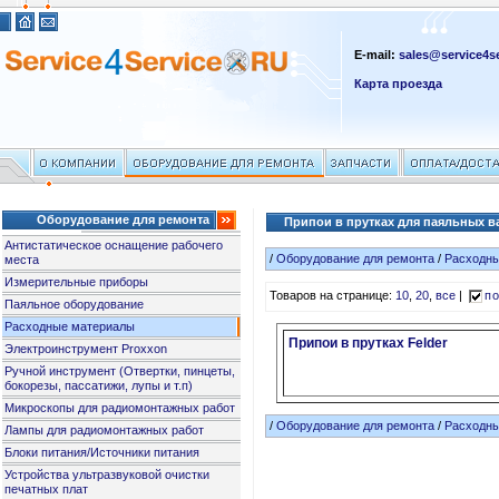
E-mail:
sales@service4se
Карта проезда
Оборудование для ремонта
Припои в прутках для паяльных в
Антистатическое оснащение рабочего
/
Оборудование для ремонта
/
Расходн
места
Измерительные приборы
Товаров на странице:
10
,
20
,
все
|
по
Паяльное оборудование
Расходные материалы
Припои в прутках Felder
Электроинструмент Proxxon
Ручной инструмент (Отвертки, пинцеты,
бокорезы, пассатижи, лупы и т.п)
Микроскопы для радиомонтажных работ
/
Оборудование для ремонта
/
Расходн
Лампы для радиомонтажных работ
Блоки питания/Источники питания
Устройства ультразвуковой очистки
печатных плат