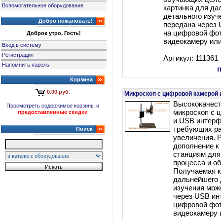
Вспомогательное оборудование
картинка для да
детального изуч
Добро пожаловать!
передана через
на цифровой фот
Доброе утро, Гость!
видеокамеру или
Вход в систему
Регистрация
Артикул: 111361
Напомнить пароль
Корзина
0.00 руб.
Микроскоп с цифровой камерой 
Высококачес
Просмотреть содержимое корзины и
микроскоп с 
предоставленные скидки
и USB интерф
требующих ра
Поиск
увеличения. 
дополнение к
станциям для
процесса и о
Получаемая к
дальнейшего 
изучения мож
через USB ин
цифровой фот
видеокамеру 