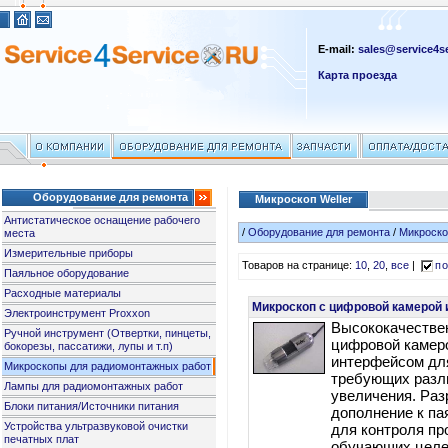
E-mail:
sales@service4se
Карта проезда
Оборудование для ремонта
Микроскоп Weller
Антистатическое оснащение рабочего
/
Оборудование для ремонта
/
Микроско
места
Измерительные приборы
Товаров на странице:
10
,
20
,
все
|
по
Паяльное оборудование
Расходные материалы
Микроскоп с цифровой камерой 
Электроинструмент Proxxon
Высококачестве
Ручной инструмент (Отвертки, пинцеты,
цифровой камер
бокорезы, пассатижи, лупы и т.п)
интерфейсом для
Микроскопы для радиомонтажных работ
требующих разл
Лампы для радиомонтажных работ
увеличения. Раз
Блоки питания/Источники питания
дополнение к п
Устройства ультразвуковой очистки
для контроля пр
печатных плат
обучающих целе