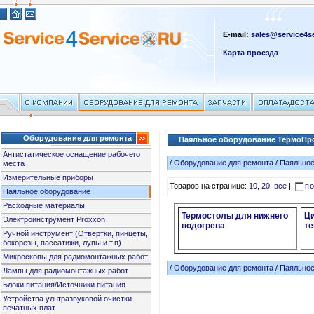
E-mail:
sales@service4se
Карта проезда
Оборудование для ремонта
Паяльное оборудование ТермоПр
Антистатическое оснащение рабочего
/
Оборудование для ремонта
/
Паяльное
места
Измерительные приборы
Товаров на странице:
10
,
20
,
все
|
по
Паяльное оборудование
Расходные материалы
Термостолы для нижнего
Ц
Электроинструмент Proxxon
подогрева
т
Ручной инструмент (Отвертки, пинцеты,
бокорезы, пассатижи, лупы и т.п)
Микроскопы для радиомонтажных работ
/
Оборудование для ремонта
/
Паяльное
Лампы для радиомонтажных работ
Блоки питания/Источники питания
Устройства ультразвуковой очистки
печатных плат