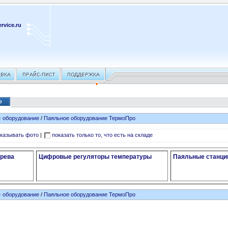
rvice.ru
о
 оборудование
/
Паяльное оборудование ТермоПро
казывать фото
|
показать только то, что есть на складе
грева
Цифровые регуляторы температуры
Паяльные станци
 оборудование
/
Паяльное оборудование ТермоПро