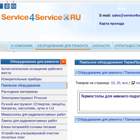
E-mail:
sales@service4se
Карта проезда
Оборудование для ремонта
Паяльное оборудование ТермоПр
Антистатическое оснащение рабочего
/
Оборудование для ремонта
/
Паяльное
места
Измерительные приборы
Товаров на странице:
10
,
20
,
все
|
по
Паяльное оборудование
Расходные материалы
Термостолы для нижнего подо
Электроинструмент Proxxon
Ручной инструмент (Отвертки, пинцеты,
бокорезы, пассатижи, лупы и т.п)
Микроскопы для радиомонтажных работ
/
Оборудование для ремонта
/
Паяльное
Лампы для радиомонтажных работ
Блоки питания/Источники питания
Устройства ультразвуковой очистки
печатных плат