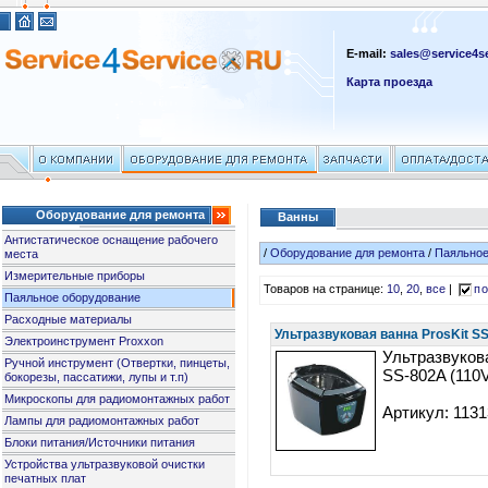
E-mail:
sales@service4se
Карта проезда
Оборудование для ремонта
Ванны
Антистатическое оснащение рабочего
/
Оборудование для ремонта
/
Паяльное
места
Измерительные приборы
Товаров на странице:
10
,
20
,
все
|
по
Паяльное оборудование
Расходные материалы
Ультразвуковая ванна ProsKit SS
Электроинструмент Proxxon
Ультразвукова
Ручной инструмент (Отвертки, пинцеты,
SS-802A (110
бокорезы, пассатижи, лупы и т.п)
Микроскопы для радиомонтажных работ
Артикул: 113
Лампы для радиомонтажных работ
Блоки питания/Источники питания
Устройства ультразвуковой очистки
печатных плат