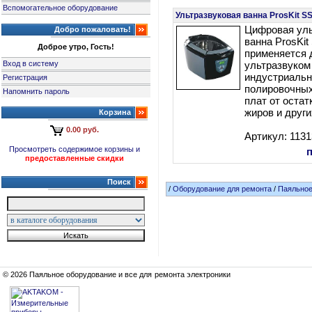
Вспомогательное оборудование
Ультразвуковая ванна ProsKit S
Цифровая уль
Добро пожаловать!
ванна ProsKit
Доброе утро, Гость!
применяется 
Вход в систему
ультразвуком
индустриальн
Регистрация
полировочных
Напомнить пароль
плат от остат
жиров и други
Корзина
0.00 руб.
Артикул: 113
Просмотреть содержимое корзины и
предоставленные скидки
Поиск
/
Оборудование для ремонта
/
Паяльное
© 2026 Паяльное оборудование и все для ремонта электроники