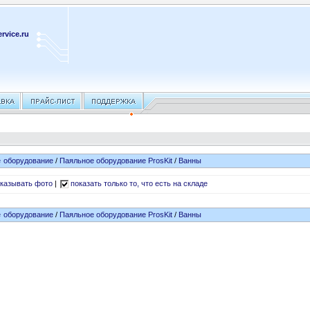
rvice.ru
 оборудование
/
Паяльное оборудование ProsKit
/
Ванны
казывать фото
|
показать только то, что есть на складе
 оборудование
/
Паяльное оборудование ProsKit
/
Ванны