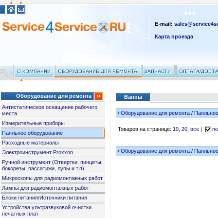
E-mail:
sales@service4se
Карта проезда
Оборудование для ремонта
Ванны
Антистатическое оснащение рабочего
/
Оборудование для ремонта
/
Паяльное
места
Измерительные приборы
Товаров на странице:
10
,
20
,
все
|
по
Паяльное оборудование
Расходные материалы
/
Оборудование для ремонта
/
Паяльное
Электроинструмент Proxxon
Ручной инструмент (Отвертки, пинцеты,
бокорезы, пассатижи, лупы и т.п)
Микроскопы для радиомонтажных работ
Лампы для радиомонтажных работ
Блоки питания/Источники питания
Устройства ультразвуковой очистки
печатных плат