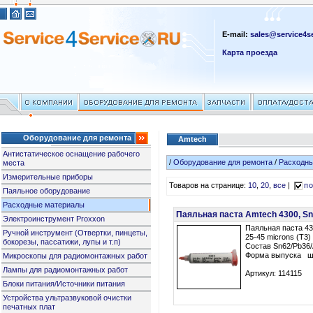
E-mail:
sales@service4se
Карта проезда
Оборудование для ремонта
Amtech
Антистатическое оснащение рабочего
/
Оборудование для ремонта
/
Расходн
места
Измерительные приборы
Товаров на странице:
10
,
20
,
все
|
по
Паяльное оборудование
Расходные материалы
Паяльная паста Amtech 4300, Sn6
Электроинструмент Proxxon
Паяльная паста 4
Ручной инструмент (Отвертки, пинцеты,
25-45 microns (T3)
бокорезы, пассатижи, лупы и т.п)
Состав Sn62/Pb36
Форма выпуска шп
Микроскопы для радиомонтажных работ
Лампы для радиомонтажных работ
Артикул: 114115
Блоки питания/Источники питания
Устройства ультразвуковой очистки
печатных плат