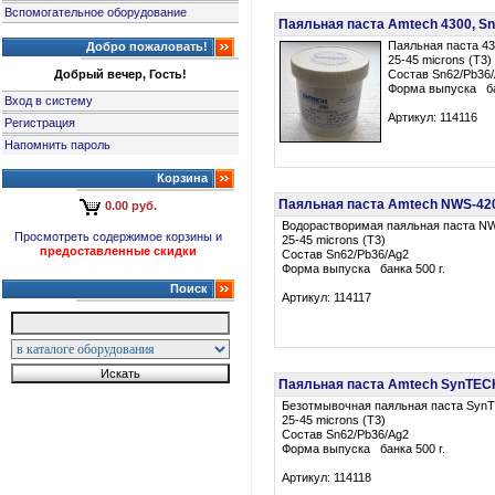
Вспомогательное оборудование
Паяльная паста Amtech 4300, Sn6
Паяльная паста 4
Добро пожаловать!
25-45 microns (T3)
Добрый вечер, Гость!
Состав Sn62/Pb36
Форма выпуска ба
Вход в систему
Артикул: 114116
Регистрация
Напомнить пароль
Корзина
Паяльная паста Amtech NWS-4200,
0.00 руб.
Водорастворимая паяльная паста N
Просмотреть содержимое корзины и
25-45 microns (T3)
предоставленные скидки
Состав Sn62/Pb36/Ag2
Форма выпуска банка 500 г.
Поиск
Артикул: 114117
Паяльная паста Amtech SynTECH, 
Безотмывочная паяльная паста Syn
25-45 microns (T3)
Состав Sn62/Pb36/Ag2
Форма выпуска банка 500 г.
Артикул: 114118