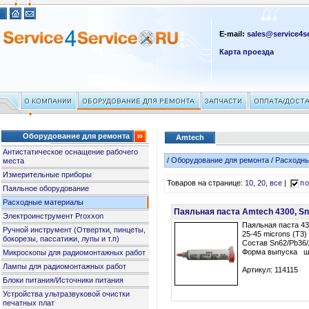
E-mail:
sales@service4se
Карта проезда
Оборудование для ремонта
Amtech
Антистатическое оснащение рабочего
/
Оборудование для ремонта
/
Расходн
места
Измерительные приборы
Товаров на странице:
10
,
20
,
все
|
по
Паяльное оборудование
Расходные материалы
Паяльная паста Amtech 4300, Sn6
Электроинструмент Proxxon
Паяльная паста 4
Ручной инструмент (Отвертки, пинцеты,
25-45 microns (T3)
бокорезы, пассатижи, лупы и т.п)
Состав Sn62/Pb36
Форма выпуска шп
Микроскопы для радиомонтажных работ
Лампы для радиомонтажных работ
Артикул: 114115
Блоки питания/Источники питания
Устройства ультразвуковой очистки
печатных плат