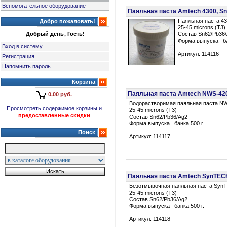
Вспомогательное оборудование
Паяльная паста Amtech 4300, Sn6
Паяльная паста 4
Добро пожаловать!
25-45 microns (T3)
Добрый день, Гость!
Состав Sn62/Pb36
Форма выпуска ба
Вход в систему
Артикул: 114116
Регистрация
Напомнить пароль
Корзина
Паяльная паста Amtech NWS-4200,
0.00 руб.
Водорастворимая паяльная паста N
Просмотреть содержимое корзины и
25-45 microns (T3)
предоставленные скидки
Состав Sn62/Pb36/Ag2
Форма выпуска банка 500 г.
Поиск
Артикул: 114117
Паяльная паста Amtech SynTECH, 
Безотмывочная паяльная паста Syn
25-45 microns (T3)
Состав Sn62/Pb36/Ag2
Форма выпуска банка 500 г.
Артикул: 114118