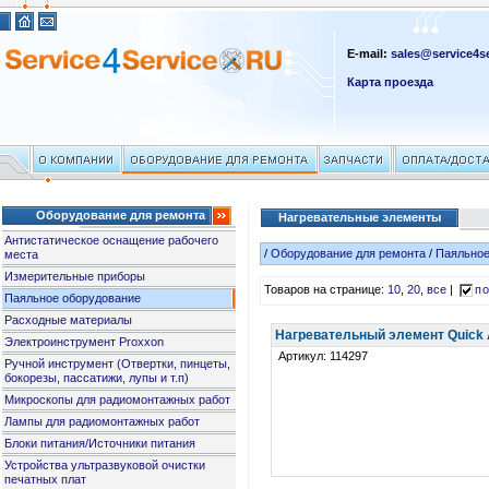
E-mail:
sales@service4se
Карта проезда
Оборудование для ремонта
Нагревательные элементы
Антистатическое оснащение рабочего
/
Оборудование для ремонта
/
Паяльное
места
Измерительные приборы
Товаров на странице:
10
,
20
,
все
|
по
Паяльное оборудование
Расходные материалы
Нагревательный элемент Quick A
Электроинструмент Proxxon
Артикул: 114297
Ручной инструмент (Отвертки, пинцеты,
бокорезы, пассатижи, лупы и т.п)
Микроскопы для радиомонтажных работ
Лампы для радиомонтажных работ
Блоки питания/Источники питания
Устройства ультразвуковой очистки
печатных плат