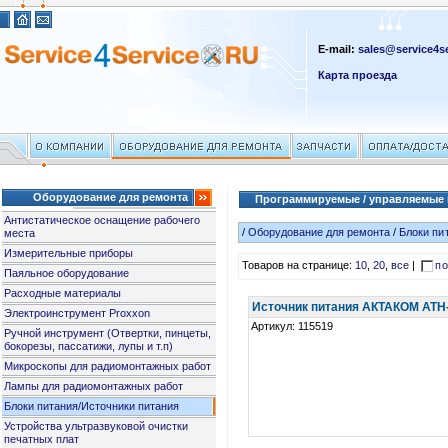
E-mail:
sales@service4se
Карта проезда
Оборудование для ремонта
Программируемые / управляемые 
Антистатическое оснащение рабочего
/
Оборудование для ремонта
/
Блоки пи
места
Измерительные приборы
Товаров на странице:
10
,
20
,
все
|
по
Паяльное оборудование
Расходные материалы
Источник питания АКТАКОМ АТН
Электроинструмент Proxxon
Артикул: 115519
Ручной инструмент (Отвертки, пинцеты,
бокорезы, пассатижи, лупы и т.п)
Микроскопы для радиомонтажных работ
Лампы для радиомонтажных работ
Блоки питания/Источники питания
Устройства ультразвуковой очистки
печатных плат