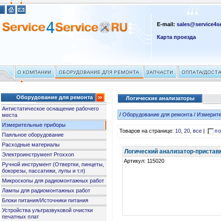
E-mail:
sales@service4se
Карта проезда
Оборудование для ремонта
Логические анализаторы
Антистатическое оснащение рабочего
/
Оборудование для ремонта
/
Измерит
места
Измерительные приборы
Товаров на странице:
10
,
20
,
все
|
по
Паяльное оборудование
Расходные материалы
Логический анализатор-приста
Электроинструмент Proxxon
Артикул: 115020
Ручной инструмент (Отвертки, пинцеты,
бокорезы, пассатижи, лупы и т.п)
Микроскопы для радиомонтажных работ
Лампы для радиомонтажных работ
Блоки питания/Источники питания
Устройства ультразвуковой очистки
печатных плат