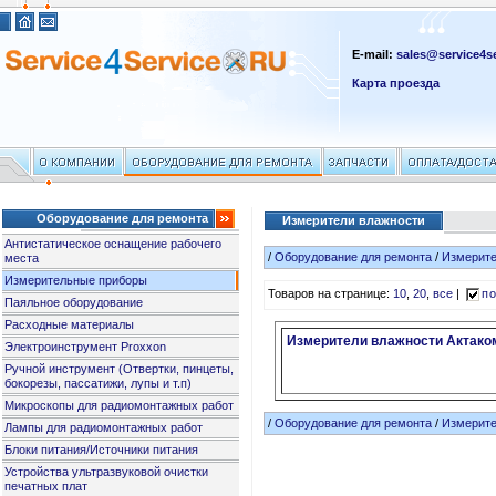
E-mail:
sales@service4se
Карта проезда
Оборудование для ремонта
Измерители влажности
Антистатическое оснащение рабочего
/
Оборудование для ремонта
/
Измерит
места
Измерительные приборы
Товаров на странице:
10
,
20
,
все
|
по
Паяльное оборудование
Расходные материалы
Измерители влажности Актако
Электроинструмент Proxxon
Ручной инструмент (Отвертки, пинцеты,
бокорезы, пассатижи, лупы и т.п)
Микроскопы для радиомонтажных работ
/
Оборудование для ремонта
/
Измерит
Лампы для радиомонтажных работ
Блоки питания/Источники питания
Устройства ультразвуковой очистки
печатных плат