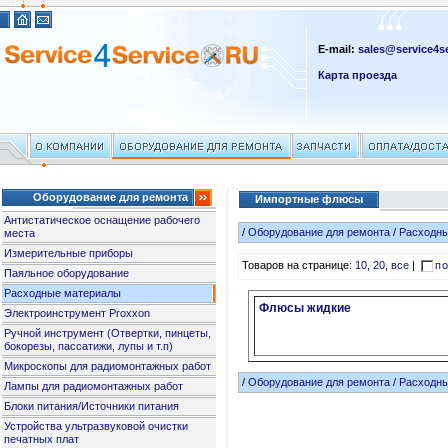
E-mail:
sales@service4se
Карта проезда
Оборудование для ремонта
Импортные флюсы
Антистатическое оснащение рабочего
/
Оборудование для ремонта
/
Расходн
места
Измерительные приборы
Товаров на странице:
10
,
20
,
все
|
по
Паяльное оборудование
Расходные материалы
Флюсы жидкие
Электроинструмент Proxxon
Ручной инструмент (Отвертки, пинцеты,
бокорезы, пассатижи, лупы и т.п)
Микроскопы для радиомонтажных работ
/
Оборудование для ремонта
/
Расходн
Лампы для радиомонтажных работ
Блоки питания/Источники питания
Устройства ультразвуковой очистки
печатных плат