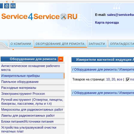
E-mail:
sales@service4se
Карта проезда
Оборудование для ремонта
Измерители магнитной индукции 
Антистатическое оснащение рабочего
/
Оборудование для ремонта
/
Измерит
места
Измерительные приборы
Товаров на странице:
10
,
20
,
все
|
по
Паяльное оборудование
Расходные материалы
/
Оборудование для ремонта
/
Измерит
Электроинструмент Proxxon
Ручной инструмент (Отвертки, пинцеты,
бокорезы, пассатижи, лупы и т.п)
Микроскопы для радиомонтажных работ
Лампы для радиомонтажных работ
Блоки питания/Источники питания
Устройства ультразвуковой очистки
печатных плат