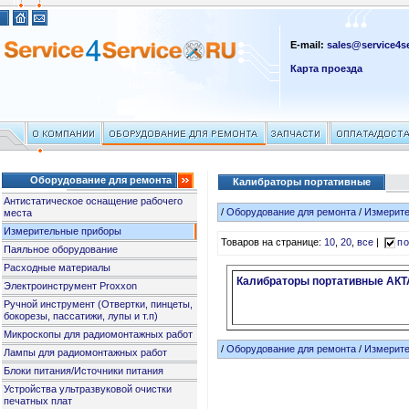
E-mail:
sales@service4se
Карта проезда
Оборудование для ремонта
Калибраторы портативные
Антистатическое оснащение рабочего
/
Оборудование для ремонта
/
Измерит
места
Измерительные приборы
Товаров на странице:
10
,
20
,
все
|
по
Паяльное оборудование
Расходные материалы
Калибраторы портативные АК
Электроинструмент Proxxon
Ручной инструмент (Отвертки, пинцеты,
бокорезы, пассатижи, лупы и т.п)
Микроскопы для радиомонтажных работ
/
Оборудование для ремонта
/
Измерит
Лампы для радиомонтажных работ
Блоки питания/Источники питания
Устройства ультразвуковой очистки
печатных плат