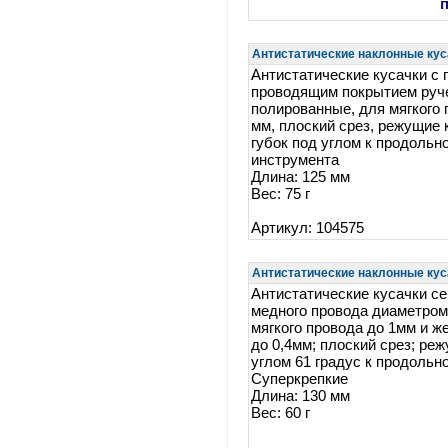
Антистатические наклонные куса
Антистатические кусачки с
проводящим покрытием руче
полированные, для мягкого 
мм, плоский срез, режущие 
губок под углом к продольн
инструмента
Длина: 125 мм
Вес: 75 г
Артикул: 104575
Антистатические наклонные куса
Антистатические кусачки се
медного провода диаметром
мягкого провода до 1мм и ж
до 0,4мм; плоский срез; ре
углом 61 градус к продольно
Суперкрепкие
Длина: 130 мм
Вес: 60 г