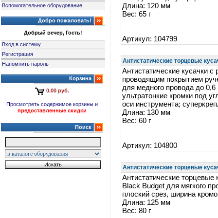
Длина: 120 мм
Вспомогательное оборудование
Вес: 65 г
Добро пожаловать!
Добрый вечер, Гость!
Артикул: 104799
Вход в систему
Регистрация
Антистатические торцевые кусач
Напомнить пароль
Антистатические кусачки с
Корзина
проводящим покрытием ручек
для медного провода до 0,6 
0.00 руб.
ультратонкие кромки под уг
оси инструмента; суперкре
Просмотреть содержимое корзины и
предоставленные скидки
Длина: 130 мм
Вес: 60 г
Поиск
Артикул: 104800
Антистатические торцевые кусач
Антистатические торцевые 
Black Budget для мягкого пр
плоский срез, ширина кромо
Длина: 125 мм
Вес: 80 г