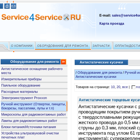
E-mail:
sales@service4se
Карта проезда
Оборудование для ремонта
Антистатические кусачки
Антистатическое оснащение рабочего
/
Оборудование для ремонта
/
Ручной и
места
Антистатические кусачки
Измерительные приборы
Паяльное оборудование
Товаров на странице:
10
,
20
,
все
|
по
Расходные материалы
Электроинструмент Proxxon
Антистатические торцевые куса
Ручной инструмент (Отвертки, пинцеты,
Антистатические кусачки с
бокорезы, пассатижи, лупы и т.п)
проводящим покрытием ручек
Микроскопы для радиомонтажных работ
с твердосплавными режущи
Лампы для радиомонтажных работ
жесткого провода до 0,5 мм
Блоки питания/Источники питания
струны до 0,3 мм, плоский с
инструмента под углом 61 г
Устройства ультразвуковой очистки
печатных плат
инструмента); суперкрепле