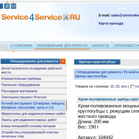
E-mail:
sales@service4se
Карта проезда
Оборудование для ремонта
Щипцы-круглогубцы
Антистатическое оснащение рабочего
/
Оборудование для ремонта
/
Ручной и
места
Щипцы-круглогубцы
Измерительные приборы
Паяльное оборудование
Товаров на странице:
10
,
20
,
все
|
по
Расходные материалы
Электроинструмент Proxxon
Хром-полированные щипцы-круг
Ручной инструмент (Отвертки, пинцеты,
Хром-полированные мощны
бокорезы, пассатижи, лупы и т.п)
круглогубцы с режущим сег
Микроскопы для радиомонтажных работ
жесткого провода
Лампы для радиомонтажных работ
Длина: 200 мм
Блоки питания/Источники питания
Вес: 190 г
Устройства ультразвуковой очистки
печатных плат
Артикул: 104442