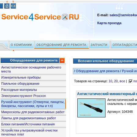
E-mail:
sales@service4se
Карта проезда
Оборудование для ремонта
Вспомогательное оборудование
Антистатическое оснащение рабочего
/
Оборудование для ремонта
/
Ручной и
места
Измерительные приборы
Товаров на странице:
10
,
20
,
все
|
по
Паяльное оборудование
Расходные материалы
Антистатический миниатюрный н
Электроинструмент Proxxon
Антистатический 
Ручной инструмент (Отвертки, пинцеты,
скальпель с кера
бокорезы, пассатижи, лупы и т.п)
Артикул: 104348
Микроскопы для радиомонтажных работ
Лампы для радиомонтажных работ
Блоки питания/Источники питания
Устройства ультразвуковой очистки
печатных плат