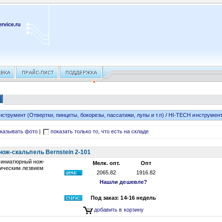
rvice.ru
нструмент (Отвертки, пинцеты, бокорезы, пассатижи, лупы и т.п)
/
HI-TECH инструмент 
казывать фото
|
показать только то, что есть на складе
ож-скальпель Bernstein 2-101
миниатюрный нож-
Мелк. опт.
Опт
мическим лезвием
2065.82
1916.82
Нашли дешевле?
Под заказ: 14-16 недель
добавить в корзину