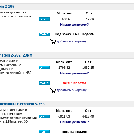
in 2-165
еская для чистки
Мелк. опт.
Опт
зъемов в паяльниках
158.66
147.39
Нашли дешевле?
Под заказ: 14-16 недель
добавить в корзину
stein 2-282 (23мм)
ром 23 мм с
Мелк. опт.
Опт
ом наклона на
1796.82
1667.15
здвижной
 ручке длиной до 460
Нашли дешевле?
заканчивается
добавить в корзину
ножницы Bernstein 5-353
ицы с кольцами из
Мелк. опт.
Опт
электрическим
6911.83
6412.49
ерамическими лезвиями
та 125мм, вес 30г
Нашли дешевле?
есть на складе