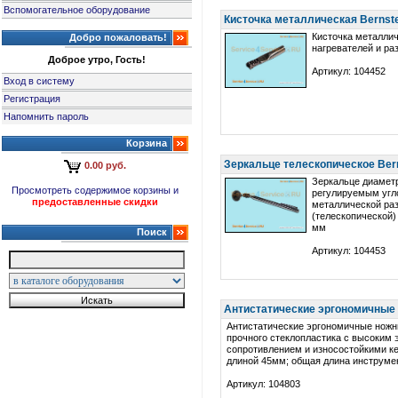
Вспомогательное оборудование
Кисточка металлическая Bernste
Кисточка металлич
Добро пожаловать!
нагревателей и ра
Доброе утро, Гость!
Артикул: 104452
Вход в систему
Регистрация
Напомнить пароль
Корзина
Зеркальце телескопическое Bern
0.00 руб.
Зеркальце диамет
Просмотреть содержимое корзины и
регулируемым угл
предоставленные скидки
металлической ра
(телескопической)
мм
Поиск
Артикул: 104453
Антистатические эргономичные 
Антистатические эргономичные ножн
прочного стеклопластика с высоким 
сопротивлением и износостойкими к
длиной 45мм; общая длина инструмен
Артикул: 104803