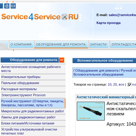
E-mail:
sales@service4se
Карта проезда
Оборудование для ремонта
Вспомогательное оборудование
Антистатическое оснащение рабочего
/
Оборудование для ремонта
/
Ручной и
места
Вспомогательное оборудование
Измерительные приборы
Паяльное оборудование
Товаров на странице:
10
,
20
,
все
|
по
Расходные материалы
Электроинструмент Proxxon
Антистатический миниатюрный н
Ручной инструмент (Отвертки, пинцеты,
Антистатичес
бокорезы, пассатижи, лупы и т.п)
нож-скальпел
Микроскопы для радиомонтажных работ
лезвием
Лампы для радиомонтажных работ
Блоки питания/Источники питания
Артикул: 104
Устройства ультразвуковой очистки
печатных плат