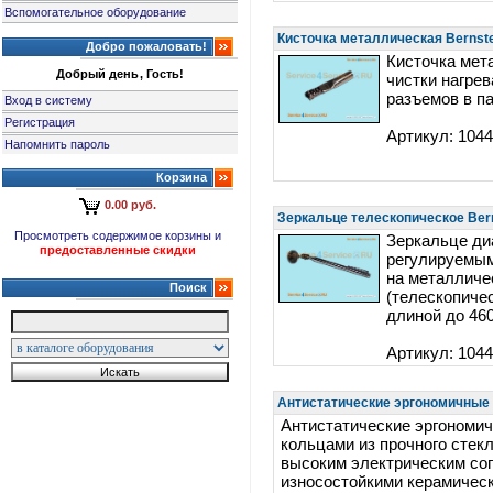
Вспомогательное оборудование
Кисточка металлическая Bernste
Добро пожаловать!
Кисточка мет
Добрый день, Гость!
чистки нагрев
разъемов в п
Вход в систему
Регистрация
Артикул: 104
Напомнить пароль
Корзина
0.00 руб.
Зеркальце телескопическое Bern
Просмотреть содержимое корзины и
Зеркальце ди
предоставленные скидки
регулируемым
на металличе
Поиск
(телескопичес
длиной до 46
Артикул: 104
Антистатические эргономичные 
Антистатические эргономи
кольцами из прочного стек
высоким электрическим со
износостойкими керамичес