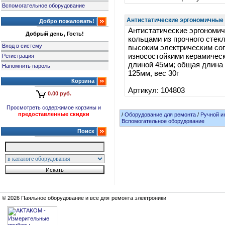
Вспомогательное оборудование
Антистатические эргономичные 
Добро пожаловать!
Антистатические эргономи
Добрый день, Гость!
кольцами из прочного стек
Вход в систему
высоким электрическим со
износостойкими керамичес
Регистрация
длиной 45мм; общая длина
Напомнить пароль
125мм, вес 30г
Корзина
Артикул: 104803
0.00 руб.
Просмотреть содержимое корзины и
предоставленные скидки
/
Оборудование для ремонта
/
Ручной и
Вспомогательное оборудование
Поиск
© 2026 Паяльное оборудование и все для ремонта электроники