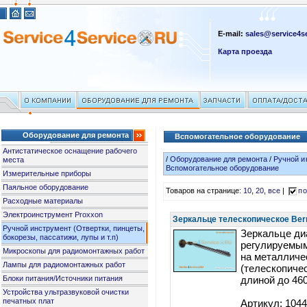
E-mail:
sales@service4se
Карта проезда
Оборудование для ремонта
Вспомогательное оборудование
Антистатическое оснащение рабочего
/
Оборудование для ремонта
/
Ручной и
места
Вспомогательное оборудование
Измерительные приборы
Паяльное оборудование
Товаров на странице:
10
,
20
,
все
|
по
Расходные материалы
Электроинструмент Proxxon
Зеркальце телескопическое Bern
Ручной инструмент (Отвертки, пинцеты,
Зеркальце ди
бокорезы, пассатижи, лупы и т.п)
регулируемым
Микроскопы для радиомонтажных работ
на металличе
Лампы для радиомонтажных работ
(телескопичес
Блоки питания/Источники питания
длиной до 46
Устройства ультразвуковой очистки
печатных плат
Артикул: 104