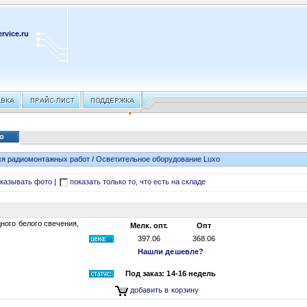
rvice.ru
xo
я радиомонтажных работ
/
Осветительное оборудование Luxo
казывать фото
|
показать только то, что есть на складе
ого белого свечения,
Мелк. опт.
Опт
397.06
368.06
Нашли дешевле?
Под заказ: 14-16 недель
добавить в корзину