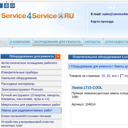
E-mail:
sales@service4se
Карта проезда
Оборудование для ремонта
Осветительное оборудование Lu
Антистатическое оснащение рабочего
/
Оборудование для ремонта
/
Лампы дл
места
Измерительные приборы
Товаров на странице:
10
,
20
,
все
|
по
Паяльное оборудование
Расходные материалы
Лампа LT15-COOL
Электроинструмент Proxxon
Прямая люминесцентная лампа холодн
Ручной инструмент (Отвертки, пинцеты,
15Вт
бокорезы, пассатижи, лупы и т.п)
Артикул: 104614
Микроскопы для радиомонтажных работ
Лампы для радиомонтажных работ
Блоки питания/Источники питания
Устройства ультразвуковой очистки
печатных плат