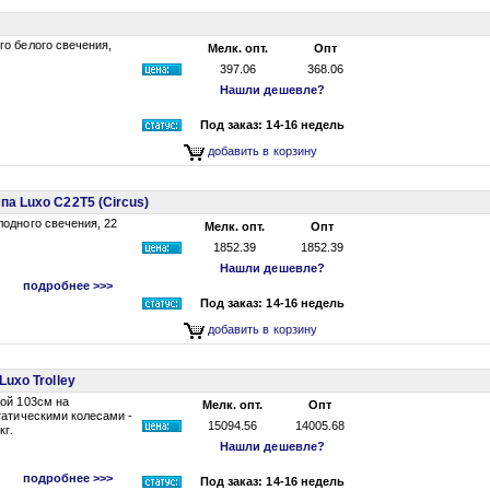
о белого свечения,
Мелк. опт.
Опт
397.06
368.06
Нашли дешевле?
Под заказ: 14-16 недель
добавить в корзину
а Luxo С22T5 (Circus)
одного свечения, 22
Мелк. опт.
Опт
1852.39
1852.39
Нашли дешевле?
подробнее >>>
Под заказ: 14-16 недель
добавить в корзину
uxo Trolley
ой 103см на
Мелк. опт.
Опт
татическими колесами -
15094.56
14005.68
кг.
Нашли дешевле?
подробнее >>>
Под заказ: 14-16 недель