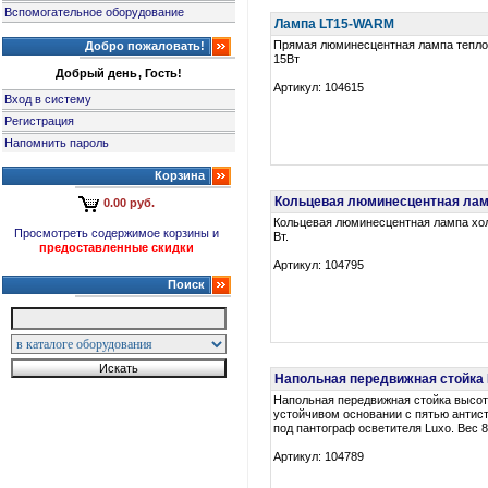
Вспомогательное оборудование
Лампа LT15-WARM
Прямая люминесцентная лампа теплог
Добро пожаловать!
15Вт
Добрый день, Гость!
Артикул: 104615
Вход в систему
Регистрация
Напомнить пароль
Корзина
Кольцевая люминесцентная ламп
0.00 руб.
Кольцевая люминесцентная лампа хол
Просмотреть содержимое корзины и
Вт.
предоставленные скидки
Артикул: 104795
Поиск
Напольная передвижная стойка L
Напольная передвижная стойка высот
устойчивом основании с пятью антис
под пантограф осветителя Luxo. Вес 8
Артикул: 104789