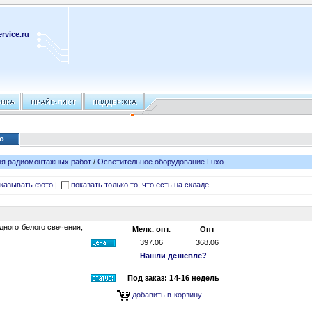
rvice.ru
xo
я радиомонтажных работ
/
Осветительное оборудование Luxo
казывать фото
|
показать только то, что есть на складе
ного белого свечения,
Мелк. опт.
Опт
397.06
368.06
Нашли дешевле?
Под заказ: 14-16 недель
добавить в корзину