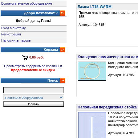
Вспомогательное оборудование
Лампа LT15-WARM
Прямая люминесцентная лампа тепло
Добро пожаловать!
15Вт
Добрый день, Гость!
Артикул: 104615
Вход в систему
Регистрация
Напомнить пароль
Корзина
Кольцевая люминесцентная ламп
0.00 руб.
Кольцевая люмине
Просмотреть содержимое корзины и
холодного свечения
предоставленные скидки
Артикул: 104795
Поиск
Напольная передвижная стойка L
Напольная передв
103см на устойчи
антистатическими 
пантограф осветите
Артикул: 104789