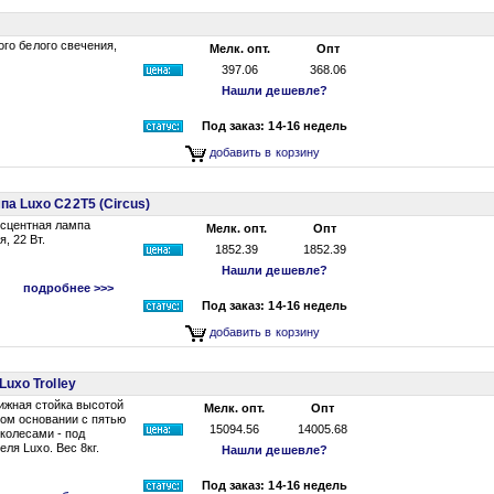
го белого свечения,
Мелк. опт.
Опт
397.06
368.06
Нашли дешевле?
Под заказ: 14-16 недель
добавить в корзину
а Luxo С22T5 (Circus)
сцентная лампа
Мелк. опт.
Опт
, 22 Вт.
1852.39
1852.39
Нашли дешевле?
подробнее >>>
Под заказ: 14-16 недель
добавить в корзину
uxo Trolley
ижная стойка высотой
Мелк. опт.
Опт
вом основании с пятью
15094.56
14005.68
колесами - под
ля Luxo. Вес 8кг.
Нашли дешевле?
Под заказ: 14-16 недель