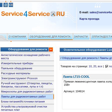
E-mail:
sales@service4se
Карта проезда
Оборудование для ремонта
Осветительное оборудование Lu
Антистатическое оснащение рабочего
/
Оборудование для ремонта
/
Лампы дл
места
Измерительные приборы
Товаров на странице:
10
,
20
,
все
|
по
Паяльное оборудование
Расходные материалы
Лампа LT15-COOL
Электроинструмент Proxxon
Прямая люминесцентная лампа холод
Ручной инструмент (Отвертки, пинцеты,
15Вт
бокорезы, пассатижи, лупы и т.п)
Артикул: 104614
Микроскопы для радиомонтажных работ
Лампы для радиомонтажных работ
Блоки питания/Источники питания
Устройства ультразвуковой очистки
печатных плат