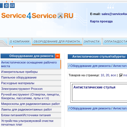
E-mail:
sales@service4se
Карта проезда
Оборудование для ремонта
Антистатические стулья/табуреты
Антистатическое оснащение рабочего
/
Оборудование для ремонта
/
Антистат
места
Измерительные приборы
Товаров на странице:
10
,
20
,
все
|
по
Паяльное оборудование
Расходные материалы
Антистатические стулья
Электроинструмент Proxxon
Ручной инструмент (Отвертки, пинцеты,
бокорезы, пассатижи, лупы и т.п)
Микроскопы для радиомонтажных работ
/
Оборудование для ремонта
/
Антистат
Лампы для радиомонтажных работ
Блоки питания/Источники питания
Устройства ультразвуковой очистки
печатных плат