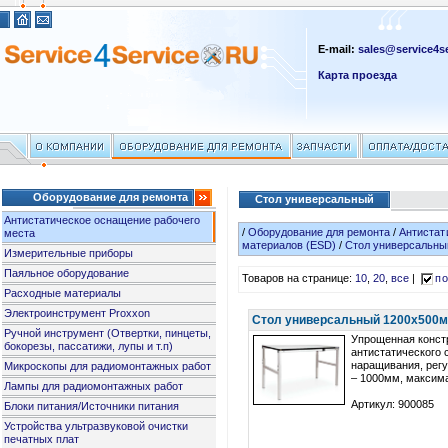
E-mail:
sales@service4se
Карта проезда
Оборудование для ремонта
Стол универсальный
Антистатическое оснащение рабочего
/
Оборудование для ремонта
/
Антистат
места
материалов (ESD)
/
Стол универсальны
Измерительные приборы
Паяльное оборудование
Товаров на странице:
10
,
20
,
все
|
по
Расходные материалы
Электроинструмент Proxxon
Стол универсальный 1200х500мм
Ручной инструмент (Отвертки, пинцеты,
Упрощенная конст
бокорезы, пассатижи, лупы и т.п)
антистатического 
наращивания, регу
Микроскопы для радиомонтажных работ
– 1000мм, максима
Лампы для радиомонтажных работ
Артикул: 900085
Блоки питания/Источники питания
Устройства ультразвуковой очистки
печатных плат