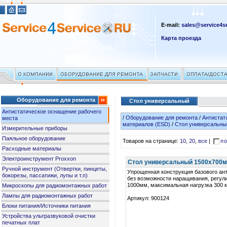
E-mail:
sales@service4se
Карта проезда
Оборудование для ремонта
Стол универсальный
Антистатическое оснащение рабочего
/
Оборудование для ремонта
/
Антистат
места
материалов (ESD)
/
Стол универсальны
Измерительные приборы
Паяльное оборудование
Товаров на странице:
10
,
20
,
все
|
по
Расходные материалы
Электроинструмент Proxxon
Стол универсальный 1500х700мм
Ручной инструмент (Отвертки, пинцеты,
Упрощенная конструкция базового ант
бокорезы, пассатижи, лупы и т.п)
без возможности наращивания, регули
1000мм, максимальная нагрузка 300 к
Микроскопы для радиомонтажных работ
Лампы для радиомонтажных работ
Артикул: 900124
Блоки питания/Источники питания
Устройства ультразвуковой очистки
печатных плат