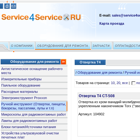
E-mail:
sales@service4se
Карта проезда
Оборудование для ремонта
Отвертка T4
Антистатическое оснащение рабочего
/
Оборудование для ремонта
/
Ручной и
места
Измерительные приборы
Товаров на странице:
10
,
20
,
все
|
по
Паяльное оборудование
Расходные материалы
Отвертка T4 CT-508
Электроинструмент Proxxon
Отвертка из хром-ванадий-молибдено
Ручной инструмент (Отвертки, пинцеты,
укрепленным наконечником Torx ("зве
бокорезы, пассатижи, лупы и т.п)
Артикул: 104902
Микроскопы для радиомонтажных работ
Лампы для радиомонтажных работ
Блоки питания/Источники питания
Устройства ультразвуковой очистки
печатных плат