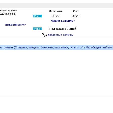
вого сплава с
Мелк. опт.
Опт
здочка") T4.
49.26
49.26
Нашли дешевле?
подробнее >>>
Под заказ: 5-7 дней
добавить в корзину
нструмент (Отвертки, пинцеты, бокорезы, пассатижи, лупы и т.п)
/
Малобюджетный инс