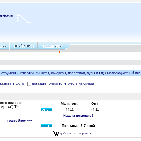
rvice.ru
нструмент (Отвертки, пинцеты, бокорезы, пассатижи, лупы и т.п)
/
Малобюджетный инс
казывать фото
|
показать только то, что есть на складе
вого сплава с
Мелк. опт.
Опт
здочка") Т4.
44.11
44.11
Нашли дешевле?
подробнее >>>
Под заказ: 5-7 дней
добавить в корзину