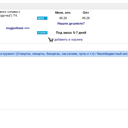
вого сплава с
Мелк. опт.
Опт
здочка") T4.
49.26
49.26
Нашли дешевле?
подробнее >>>
Под заказ: 5-7 дней
добавить в корзину
нструмент (Отвертки, пинцеты, бокорезы, пассатижи, лупы и т.п)
/
Малобюджетный инс