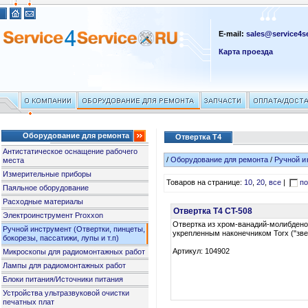
E-mail:
sales@service4se
Карта проезда
Оборудование для ремонта
Отвертка T4
Антистатическое оснащение рабочего
/
Оборудование для ремонта
/
Ручной и
места
Измерительные приборы
Товаров на странице:
10
,
20
,
все
|
по
Паяльное оборудование
Расходные материалы
Отвертка T4 CT-508
Электроинструмент Proxxon
Отвертка из хром-ванадий-молибдено
Ручной инструмент (Отвертки, пинцеты,
укрепленным наконечником Torx ("зве
бокорезы, пассатижи, лупы и т.п)
Артикул: 104902
Микроскопы для радиомонтажных работ
Лампы для радиомонтажных работ
Блоки питания/Источники питания
Устройства ультразвуковой очистки
печатных плат