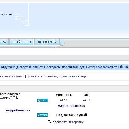
rvice.ru
нструмент (Отвертки, пинцеты, бокорезы, пассатижи, лупы и т.п)
/
Малобюджетный инс
казывать фото
|
показать только то, что есть на складе
вого сплава с
Мелк. опт.
Опт
здочка") Т4.
44.11
44.11
Нашли дешевле?
подробнее >>>
Под заказ: 5-7 дней
добавить в корзину