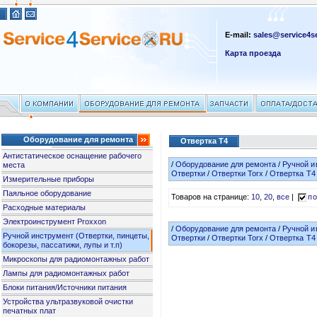
E-mail:
sales@service4se
Карта проезда
Оборудование для ремонта
Отвертка T4
Антистатическое оснащение рабочего
/
Оборудование для ремонта
/
Ручной и
места
Отвертки
/
Отвертки Torx
/
Отвертка T4
Измерительные приборы
Паяльное оборудование
Товаров на странице:
10
,
20
,
все
|
по
Расходные материалы
Электроинструмент Proxxon
/
Оборудование для ремонта
/
Ручной и
Ручной инструмент (Отвертки, пинцеты,
Отвертки
/
Отвертки Torx
/
Отвертка T4
бокорезы, пассатижи, лупы и т.п)
Микроскопы для радиомонтажных работ
Лампы для радиомонтажных работ
Блоки питания/Источники питания
Устройства ультразвуковой очистки
печатных плат