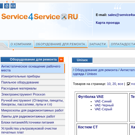
E-mail:
sales@service4se
Карта проезда
Оборудование для ремонта
Unisex
Антистатическое оснащение рабочего
/
Оборудование для ремонта
/
Антистат
места
одежда
/
Unisex
Измерительные приборы
Паяльное оборудование
Товаров на странице:
10
,
20
,
все
|
по
Расходные материалы
Электроинструмент Proxxon
Футболка VAE
Те
Ручной инструмент (Отвертки, пинцеты,
VAE-Синий
бокорезы, пассатижи, лупы и т.п)
VAE-Черный
VAE-Серый
Микроскопы для радиомонтажных работ
Лампы для радиомонтажных работ
Блоки питания/Источники питания
Костюм СТ
Х
Устройства ультразвуковой очистки
печатных плат