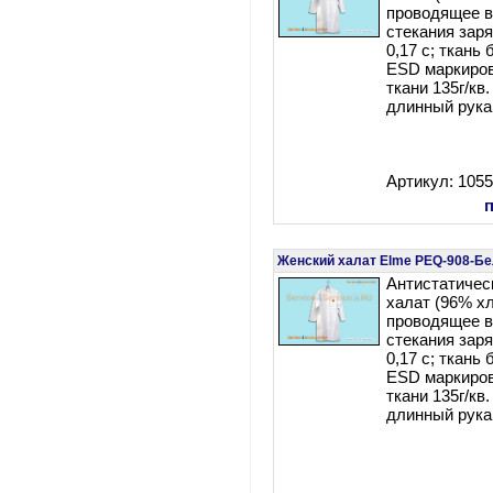
проводящее в
стекания заря
0,17 c; ткань
ESD маркиров
ткани 135г/кв.
длинный рука
Артикул: 105
Женский халат Elme PEQ-908-Б
Антистатичес
халат (96% х
проводящее в
стекания заря
0,17 c; ткань
ESD маркиров
ткани 135г/кв
длинный рука