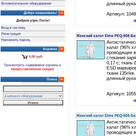
длинный рука
Вспомогательное оборудование
Добро пожаловать!
Артикул: 104
Доброе утро, Гость!
Вход в систему
Регистрация
Женский халат Elme PEQ-908-Б
Напомнить пароль
Антистатичес
халат (96% х
Корзина
проводящее в
0.00 руб.
стекания заря
0,17 c; ткань
Просмотреть содержимое корзины и
ESD маркиров
предоставленные скидки
ткани 135г/кв.
длинный рука
Поиск
Артикул: 105
Женский халат Elme PEQ-908-Б
Антистатичес
халат (96% х
проводящее в