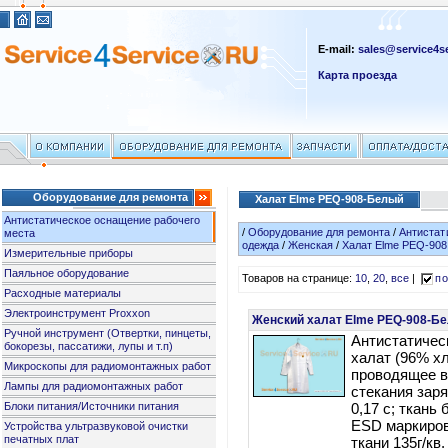
E-mail:
sales@service4se
Карта проезда
Оборудование для ремонта
Халат Elme PEQ-908-Белый
Антистатическое оснащение рабочего
/
Оборудование для ремонта
/
Антистат
места
одежда
/
Женская
/
Халат Elme PEQ-90
Измерительные приборы
Паяльное оборудование
Товаров на странице:
10
,
20
,
все
|
по
Расходные материалы
Электроинструмент Proxxon
Женский халат Elme PEQ-908-Бе
Ручной инструмент (Отвертки, пинцеты,
Антистатичес
бокорезы, пассатижи, лупы и т.п)
халат (96% х
Микроскопы для радиомонтажных работ
проводящее в
Лампы для радиомонтажных работ
стекания заря
Блоки питания/Источники питания
0,17 c; ткань
ESD маркиров
Устройства ультразвуковой очистки
печатных плат
ткани 135г/кв.