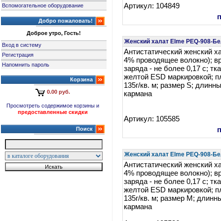
Артикул: 104849
Вспомогательное оборудование
Добро пожаловать!
Доброе утро, Гость!
Женский халат Elme PEQ-908-Б
Вход в систему
Антистатический женский ха
Регистрация
4% проводящее волокно); в
Напомнить пароль
заряда - не более 0,17 c; тк
желтой ESD маркировкой; п
Корзина
135г/кв. м; размер S; длинны
0.00 руб.
кармана
Просмотреть содержимое корзины и
предоставленные скидки
Артикул: 105585
Поиск
Женский халат Elme PEQ-908-Б
Антистатический женский ха
4% проводящее волокно); в
заряда - не более 0,17 c; тк
желтой ESD маркировкой; п
135г/кв. м; размер M; длинн
кармана