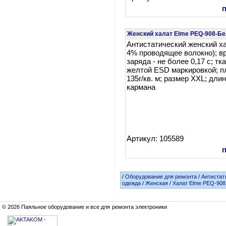
Женский халат Elme PEQ-908-Б
Антистатический женский ха
4% проводящее волокно); в
заряда - не более 0,17 c; тк
желтой ESD маркировкой; п
135г/кв. м; размер XXL; дли
кармана
Артикул: 105589
/
Оборудование для ремонта
/
Антистат
одежда
/
Женская
/
Халат Elme PEQ-90
© 2026 Паяльное оборудование и все для ремонта электроники