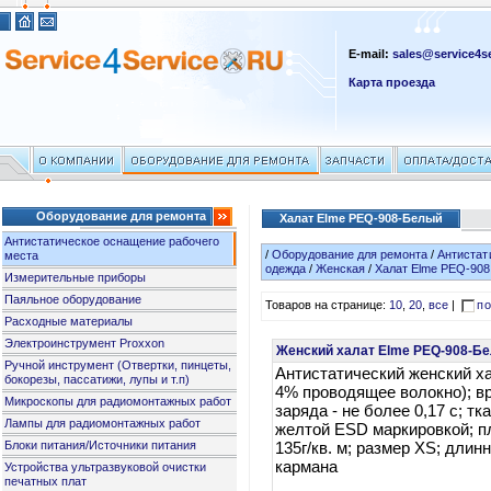
E-mail:
sales@service4se
Карта проезда
Оборудование для ремонта
Халат Elme PEQ-908-Белый
Антистатическое оснащение рабочего
/
Оборудование для ремонта
/
Антистат
места
одежда
/
Женская
/
Халат Elme PEQ-90
Измерительные приборы
Паяльное оборудование
Товаров на странице:
10
,
20
,
все
|
по
Расходные материалы
Электроинструмент Proxxon
Женский халат Elme PEQ-908-Бе
Ручной инструмент (Отвертки, пинцеты,
Антистатический женский ха
бокорезы, пассатижи, лупы и т.п)
4% проводящее волокно); в
Микроскопы для радиомонтажных работ
заряда - не более 0,17 c; тк
Лампы для радиомонтажных работ
желтой ESD маркировкой; п
Блоки питания/Источники питания
135г/кв. м; размер XS; длин
кармана
Устройства ультразвуковой очистки
печатных плат