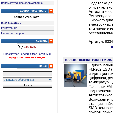
Подставка дл
Вспомогательное оборудование
очистительной
Добро пожаловать!
Антистатичес
Рекомендован
Доброе утро, Гость!
широкого диа
Вход в систему
электронных 
Регистрация
том числе с 
бессвинцовых
Напомнить пароль
Корзина
Артикул: 900
0.00 руб.
Просмотреть содержимое корзины и
предоставленные скидки
Паяльная станция Hakko FM-20
Одноканальн
Поиск
FM-202 ESD (
индикация те
цифровая, ре
температуры 
Паяльник FM-
под композит
Антистатичес
Возможные п
станции: пай
SMD-компонен
припоя, пайка