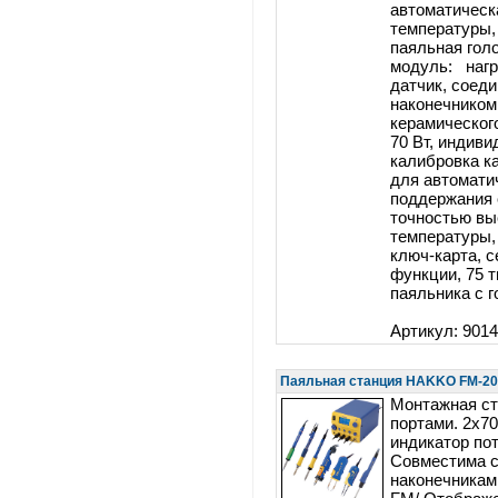
автоматическ
температуры,
паяльная гол
модуль: нагр
датчик, соед
наконечником
керамическог
70 Вт, индив
калибровка к
для автомати
поддержания 
точностью вы
температуры,
ключ-карта, 
функции, 75 т
паяльника с г
Артикул: 901
Паяльная станция HAKKO FM-2
Монтажная ст
портами. 2х70
индикатор пот
Совместима 
наконечникам