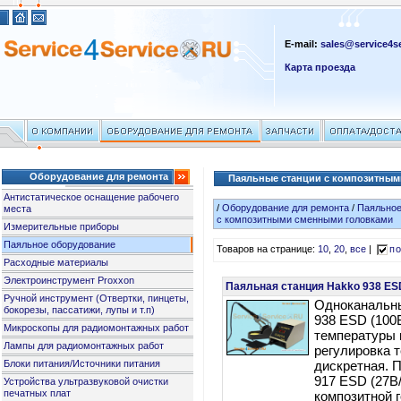
E-mail:
sales@service4se
Карта проезда
Оборудование для ремонта
Паяльные станции с композитны
Антистатическое оснащение рабочего
/
Оборудование для ремонта
/
Паяльное
места
с композитными сменными головками
Измерительные приборы
Паяльное оборудование
Товаров на странице:
10
,
20
,
все
|
по
Расходные материалы
Электроинструмент Proxxon
Паяльная станция Hakko 938 ES
Ручной инструмент (Отвертки, пинцеты,
Одноканальн
бокорезы, пассатижи, лупы и т.п)
938 ESD (100
Микроскопы для радиомонтажных работ
температуры 
Лампы для радиомонтажных работ
регулировка 
Блоки питания/Источники питания
дискретная. 
917 ESD (27B
Устройства ультразвуковой очистки
печатных плат
композитной 