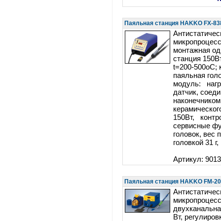
Паяльная станция HAKKO FX-83
Антистатичес
микропроцес
монтажная од
станция 150Вт
t=200-500оC;
паяльная гол
модуль: нагр
датчик, соед
наконечником
керамическог
150Вт, контр
сервисные фу
головок, вес 
головкой 31 г,
Артикул: 901
Паяльная станция HAKKO FM-2
Антистатичес
микропроцесс
двухканальна
Вт, регулиров