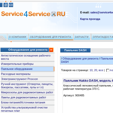
E-mail:
sales@service4se
Карта проезда
Оборудование для ремонта
Паяльник DASH
Антистатическое оснащение рабочего
/
Оборудование для ремонта
/
Паяльное
места
DASH
Измерительные приборы
Паяльное оборудование
Товаров на странице:
10
,
20
,
все
|
по
Расходные материалы
Электроинструмент Proxxon
Паяльник Hakko DASH, модель 
Ручной инструмент (Отвертки, пинцеты,
Классический легковесный паяльник, 
бокорезы, пассатижи, лупы и т.п)
рабочая температура 370 С.
Микроскопы для радиомонтажных работ
Артикул: 900485
Лампы для радиомонтажных работ
Блоки питания/Источники питания
Устройства ультразвуковой очистки
печатных плат